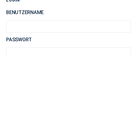
BENUTZERNAME
PASSWORT
AN MICH ERINNERN
WA2
WA3