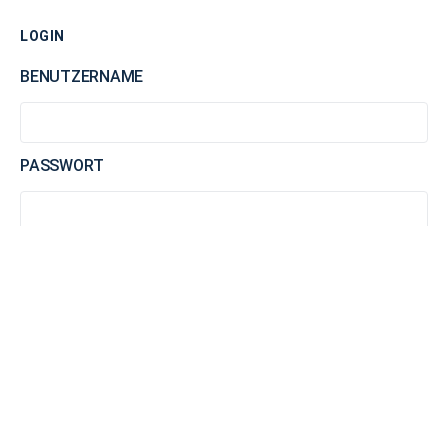
LOGIN
BENUTZERNAME
PASSWORT
AN MICH ERINNERN
WA2