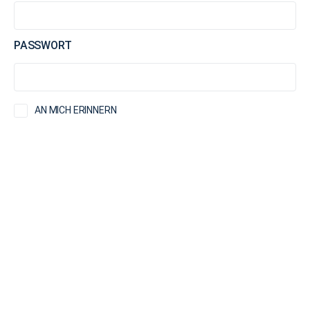
PASSWORT
AN MICH ERINNERN
WA2
WA3
WA4